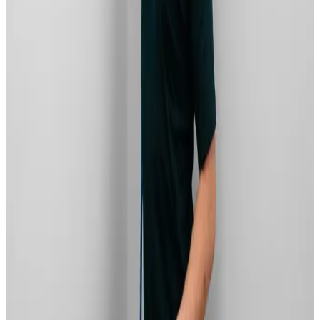
Landsdækkende service
Bestil uforpligtende rådgivning
Ring
70 60 30 04