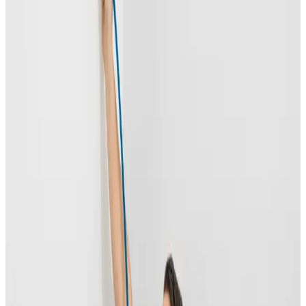
Uforpligtende rådgivning