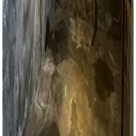
Kælderventilation
Kælderfugt, opstigende fugt og kondens i Harlev? Vi
installerer ventilation der adresserer fugtproblemet i din
kælder.
Læs mere