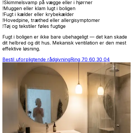
!
Skimmelsvamp på vægge eller i hjørner
!
Muggen eller klam lugt i boligen
!
Fugt i kælder eller krybekælder
!
Hovedpine, træthed eller allergisymptomer
!
Tøj og tekstiler føles fugtige
Fugt i boligen er ikke bare ubehageligt — det kan skade
dit helbred og dit hus. Mekanisk ventilation er den mest
effektive løsning.
Bestil uforpligtende rådgivning
Ring
70 60 30 04