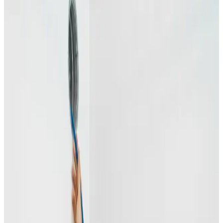
Fugt i bolig i
Harlev
I Harlev ser vi det igen og igen: tætte, velisolerede
boliger, der mangler at få skiftet luften ud. Resultatet er
fugt, kondens og skimmel. Heldigvis er løsningen ligetil
med den rette ventilation.