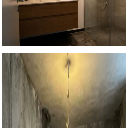
Hvad kan vi hjælpe dig med i Harlev?
Boligventilation
AirPro V2 decentral ventilation til private huse i Harlev.
97% varmegenvinding, 12 dB og WiFi-styring. Den
effektive løsning mod fugt i huset.
Læs mere