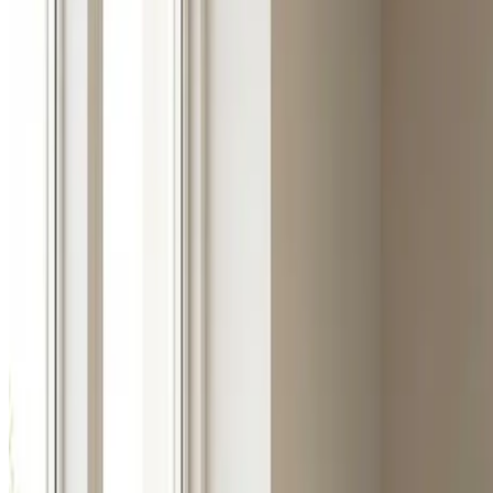
Fugt i bolig i
Hammel
Dug på ruderne, muggen lugt eller sorte pletter i hjørner