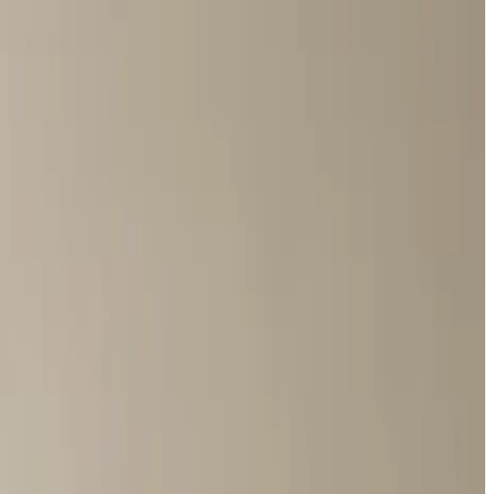
d at fjerne årsagen til fugten — ikke bare symptomerne.