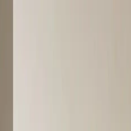
ne? I Hammel hjælper vi boligejere, lejere og foreninger me