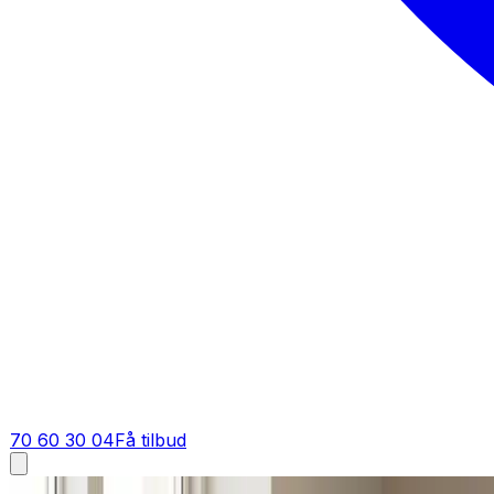
70 60 30 04
Få tilbud
Fugt i bolig i
Hammel