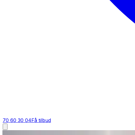
70 60 30 04
Få tilbud
Dårligt indeklima