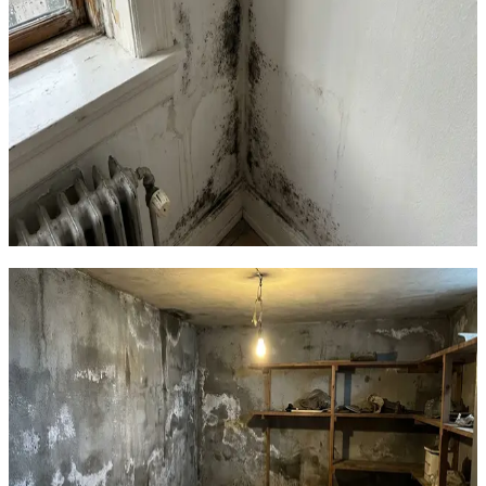
ting for at vokse: fugt (over 70% RH), organisk
materiale (træ, tapet, gips, støv) og stillestående luft. Du
kan ikke fjerne det organiske materiale — det er dine
vægge og møbler. Men du KAN kontrollere fugt og luft.
Mekanisk ventilation løser begge problemer samtidig:
den fjerner fugtig luft og erstatter den med tør, filtreret
udeluft. AirPro V2 med indbygget fugtighedssensor
monitorerer luftfugtigheden 24/7 og øger automatisk
ventilationen når RH nærmer sig 60%. Det er
forebyggelse, ikke symptombehandling.
Indhent tilbud
Ring
70 60 30 04
Sundhedsrisici — hvad
Sundhedsstyrelsen advarer om
Sundhedsstyrelsen klassificerer skimmelsvamp som en
alvorlig sundhedsrisiko. Skimmelsporer i indeklimaet kan
forårsage: Luftvejsproblemer og kronisk hoste.
Allergiske reaktioner med kløende øjne og næse.
Forværring af astma — især hos børn. Hovedpine,
træthed og koncentrationsbesvær. Hudreaktioner og