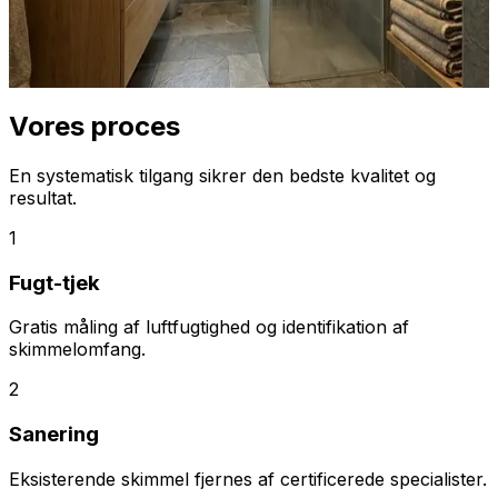
med måling efter 3 måneder. Se produkter på
dinventilation.dk og installation via vilea.dk.
Indhent tilbud
Ring
70 60 30 04
Vores proces
En systematisk tilgang sikrer den bedste kvalitet og
resultat.
1
Fugt-tjek
Gratis måling af luftfugtighed og identifikation af
skimmelomfang.
2
Sanering
Eksisterende skimmel fjernes af certificerede specialister.