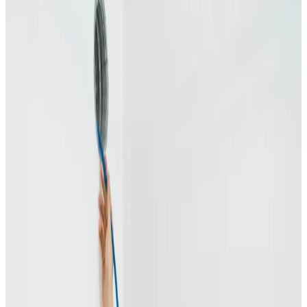
Skimmelsvamp og ventilation
Skimmelsvamp er IKKE et rengøringsproblem — det er
et ventilationsproblem. Skimmel vokser når to
betingelser er opfyldt: luftfugtighed over 70% og
stillestående luft. Fjern betingelserne, og skimlen kan
ikke vokse. Vi installerer ventilation der holder dit hjem
permanent under skimmelgrænsen.