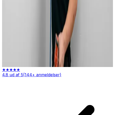
Installation af AirPro V2 med fugtighedssensor
Indhent tilbud
Ring
70 60 30 04
★★★★★
4.8
ud af 5
(
144
+ anmeldelser)