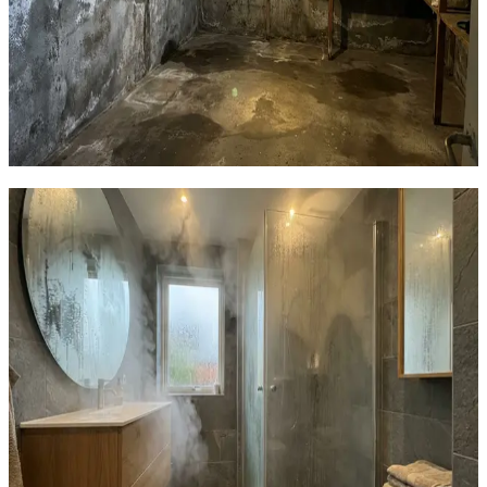
eksem. Langvarig eksponering øger risikoen for
kroniske luftvejssygdomme. Børn, ældre og personer
med nedsat immunforsvar er særligt udsatte. Hvis du
kan se eller lugte skimmel, er eksponeringen allerede
for høj. Kontakt os for uforpligtende rådgivning — ring
70 60 30 04.
Indhent tilbud
Ring
70 60 30 04
Tre-trins-løsning: Fjern, installer,
kontrollér
Trin 1 — Fjern eksisterende skimmel: Professionel
skimmelsanering fjerner synlig og skjult skimmel. Vi
samarbejder med certificerede saneringsfirmaer. Trin 2
— Installer ventilation: AirPro V2 (6.997 kr) installeres
med fugtighedssensor der automatisk holder RH under
60%. For boliger med flere rum anbefales 2-3 enheder.
Alternativt Genvex eller Nilan centralt anlæg (fra 49.997
kr). Trin 3 — Kontrollér løbende: Via AirPro-appen kan
du overvåge luftfugtigheden i realtid. Enheden logger
data og alarmerer hvis RH stiger uventet. Vi følger op