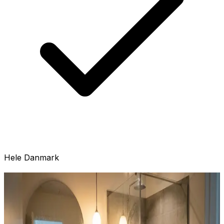
Hele Danmark
Oplever du disse problemer?
Har du fundet skimmelsvamp i din bolig? Sort skimmel i
vindueskarme, grønne pletter bag møbler, eller hvid
fnug på kældervægge? Det er et alvorligt