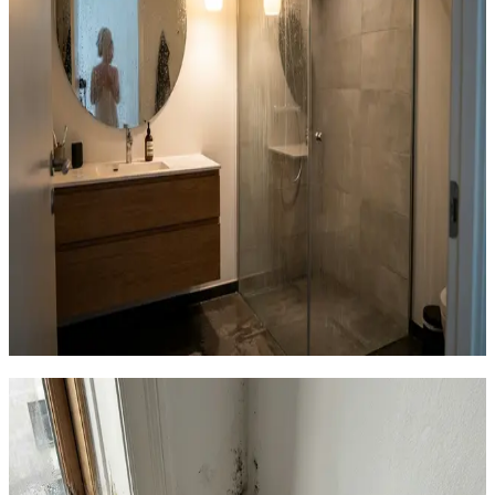
sundhedsproblem — men det er også et symptom.
Årsagen er en kombination af for høj luftfugtighed (over
70% RH) og utilstrækkelig luftcirkulation. At vaske
skimlen af med klorin løser ikke problemet — den
vender bare tilbage inden for uger. Den eneste
permanente løsning er at fjerne betingelserne: installer
mekanisk ventilation der holder luftfugtigheden under
60% RH og sikrer konstant luftudskiftning.
!
Sort skimmelsvamp i vindueskarme og hjørner
!
Grønne eller hvide pletter bag møbler
!
Muggen lugt der ikke forsvinder ved udluftning
!
Allergisymptomer der forværres indendørs
!
Skimmel der vender tilbage efter rengøring
!
Luftfugtighed konstant over 70% RH
Indhent tilbud
Ring
70 60 30 04
Skimmel = symptom. Fugt +
stillestående luft = årsag
Skimmelsvamp er en levende organisme der kræver tre