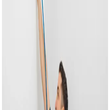
Uforpligtende rådgivning og skimmelvurdering