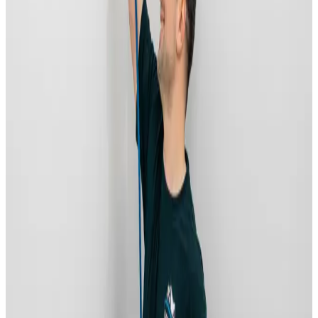
Fugtighedsmåling i alle berørte rum