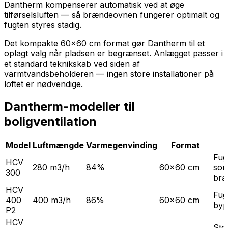
Dantherm kompenserer automatisk ved at øge
tilførselsluften — så brændeovnen fungerer optimalt og
fugten styres stadig.
Det kompakte 60x60 cm format gør Dantherm til et
oplagt valg når pladsen er begrænset. Anlægget passer i
et standard teknikskab ved siden af
varmtvandsbeholderen — ingen store installationer på
loftet er nødvendige.
Dantherm-modeller til
boligventilation
Model
Luftmængde
Varmegenvinding
Format
Fug
HCV
280 m3/h
84%
60x60 cm
som
300
bræ
HCV
Fug
400
400 m3/h
86%
60x60 cm
byp
P2
HCV
Stø