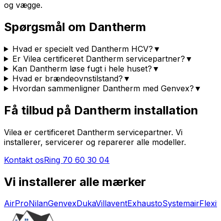
og vægge.
Spørgsmål om Dantherm
Hvad er specielt ved Dantherm HCV?
▼
Er Vilea certificeret Dantherm servicepartner?
▼
Kan Dantherm løse fugt i hele huset?
▼
Hvad er brændeovnstilstand?
▼
Hvordan sammenligner Dantherm med Genvex?
▼
Få tilbud på Dantherm installation
Vilea er certificeret Dantherm servicepartner. Vi
installerer, servicerer og reparerer alle modeller.
Kontakt os
Ring
70 60 30 04
Vi installerer alle mærker
AirPro
Nilan
Genvex
Duka
Villavent
Exhausto
Systemair
Flexit