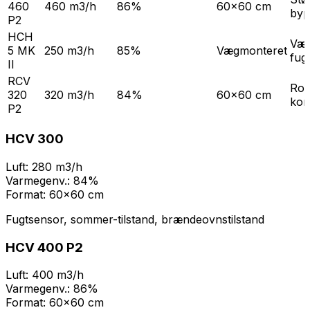
460
460 m3/h
86%
60x60 cm
byp
P2
HCH
Væg
5 MK
250 m3/h
85%
Vægmonteret
fug
II
RCV
Rot
320
320 m3/h
84%
60x60 cm
kom
P2
HCV 300
Luft:
280 m3/h
Varmegenv.:
84%
Format:
60x60 cm
Fugtsensor, sommer-tilstand, brændeovnstilstand
HCV 400 P2
Luft:
400 m3/h
Varmegenv.:
86%
Format:
60x60 cm