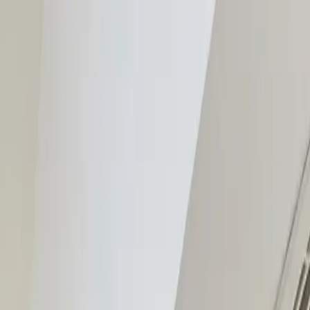
er skiftet ud. Vi installerer ventilation med op til 97% var