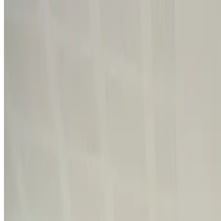
Fugt i bolig i
Virum
Skimmelsvamp og kondens i Virum forsvinder, når luften bliv
varmen.