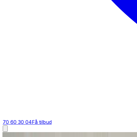
70 60 30 04
Få tilbud
Fugt i bolig i
Virum