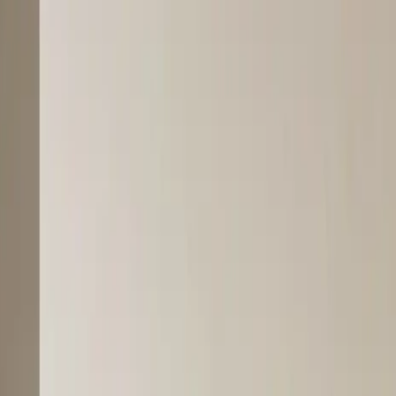
e? Det er klassiske tegn på, at boligen ikke får skiftet luft