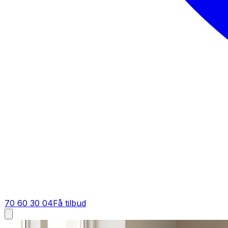
70 60 30 04
Få tilbud
Fugt i bolig i
Veflinge