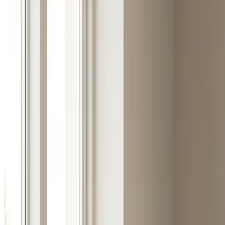
Fugt i bolig i
Veflinge
Klam luft, dug på vinduerne og skimmel på væggene i Vefling