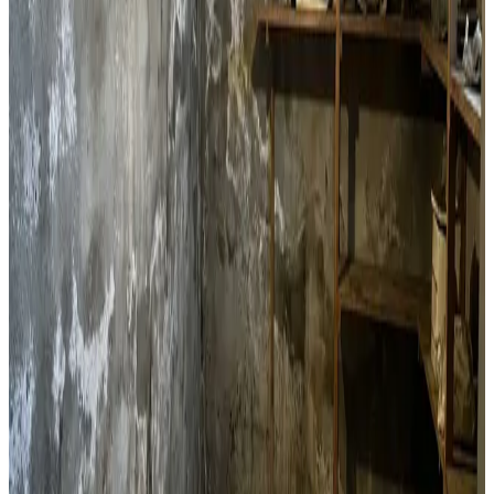
Lejlighedsventilation
Decentral ventilation til lejligheder og etageejendomme i
Silkeborg. Perfekt til boligforeninger og enkeltlejligheder
med fugtproblemer.
Læs mere