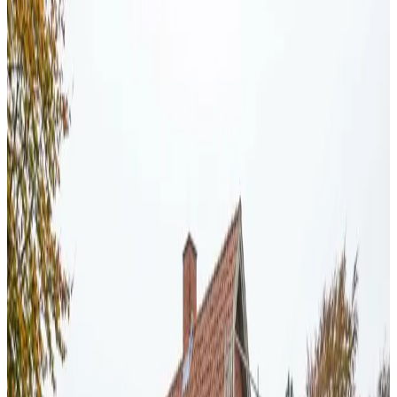
Fugt i bolig i
Silkeborg
Dug på ruderne, muggen lugt eller sorte pletter i
hjørnerne? I Silkeborg hjælper vi boligejere, lejere og
foreninger med at fjerne årsagen til fugten — ikke bare
symptomerne.