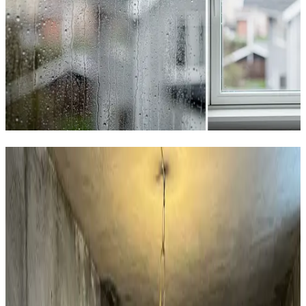
Sådan løser vi fugten i din bolig i
Silkeborg
Boligventilation
AirPro V2 decentral ventilation til private huse i
Silkeborg. 97% varmegenvinding, 12 dB og WiFi-styring.
Den effektive løsning mod fugt i huset.
Læs mere