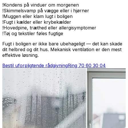
!
Kondens på vinduer om morgenen
!
Skimmelsvamp på vægge eller i hjørner
!
Muggen eller klam lugt i boligen
!
Fugt i kælder eller krybekælder
!
Hovedpine, træthed eller allergisymptomer
!
Tøj og tekstiler føles fugtige
Fugt i boligen er ikke bare ubehageligt — det kan skade
dit helbred og dit hus. Mekanisk ventilation er den mest
effektive løsning.
Bestil uforpligtende rådgivning
Ring
70 60 30 04