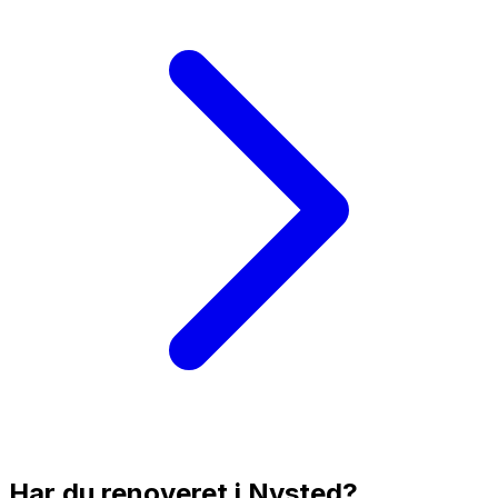
Har du renoveret i
Nysted
?