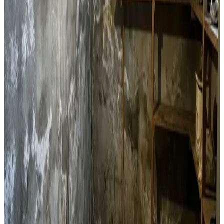
Decentral ventilation til lejligheder og etageejendomme i
Nysted. Perfekt til boligforeninger og enkeltlejligheder
med fugtproblemer.
Læs mere