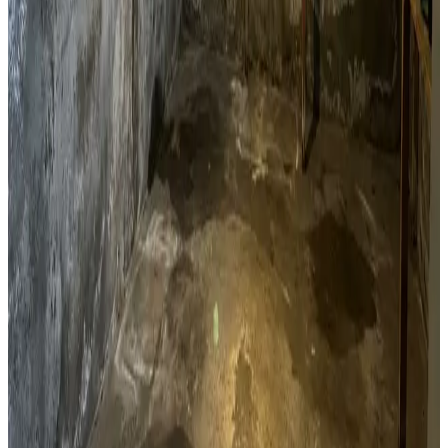
Kælderventilation
Kælderfugt, opstigende fugt og kondens i Nysted? Vi
installerer ventilation der adresserer fugtproblemet i din
kælder.
Læs mere