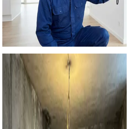
Sådan løser vi fugten i din bolig i
Nysted
Boligventilation
AirPro V2 decentral ventilation til private huse i Nysted.
97% varmegenvinding, 12 dB og WiFi-styring. Den
effektive løsning mod fugt i huset.
Læs mere