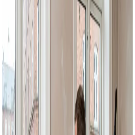
Fugt i bolig i
Nysted
Har du fugtproblemer i din bolig i Nysted? Vi rykker ud,
stiller en præcis diagnose og giver dig en konkret plan
for et sundt indeklima — uforpligtende og til fast pris.