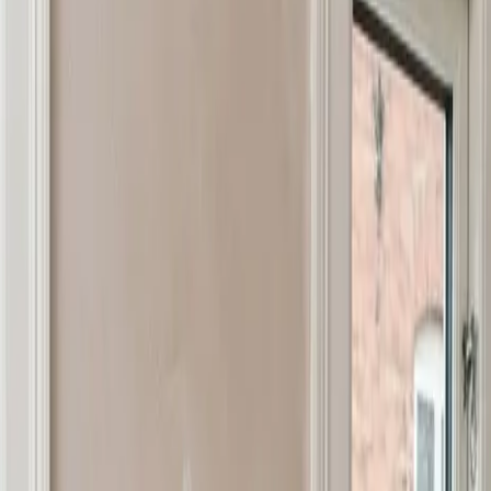
n bliver skiftet ud. Vi installerer ventilation med op til 9