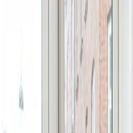
Fugt i bolig i
Nørre Snede
Skimmelsvamp og kondens i Nørre Snede forsvinder, når lufte
varmen.