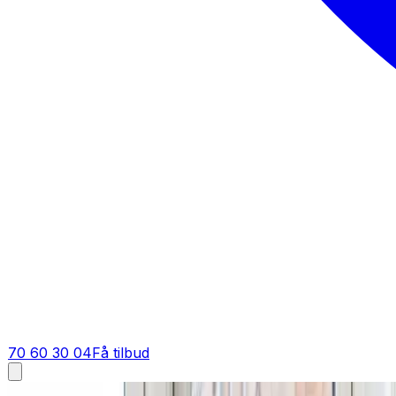
70 60 30 04
Få tilbud
Fugt i bolig i
Nørre Snede