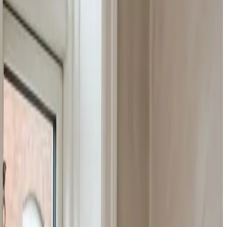
7% varmegenvinding, så du får tør, frisk luft uden at miste