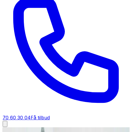
70 60 30 04
Få tilbud
Fugt i bolig i
Løgstør