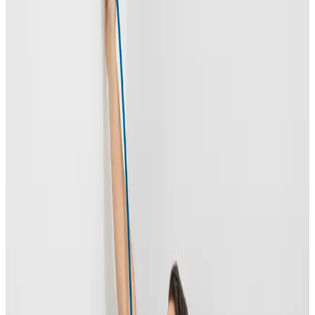
Uforpligtende rådgivning