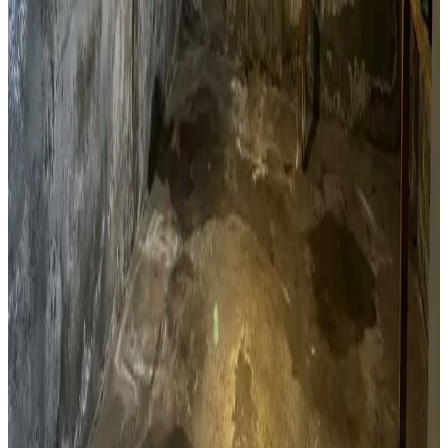
Kælderventilation
Kælderfugt, opstigende fugt og kondens i Løgstør? Vi
installerer ventilation der adresserer fugtproblemet i din
kælder.
Læs mere