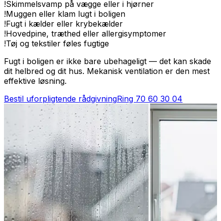
!
Skimmelsvamp på vægge eller i hjørner
!
Muggen eller klam lugt i boligen
!
Fugt i kælder eller krybekælder
!
Hovedpine, træthed eller allergisymptomer
!
Tøj og tekstiler føles fugtige
Fugt i boligen er ikke bare ubehageligt — det kan skade
dit helbred og dit hus. Mekanisk ventilation er den mest
effektive løsning.
Bestil uforpligtende rådgivning
Ring
70 60 30 04