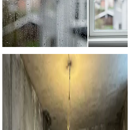
Hvad kan vi hjælpe dig med i
Løgstør?
Boligventilation
AirPro V2 decentral ventilation til private huse i Løgstør.
97% varmegenvinding, 12 dB og WiFi-styring. Den
effektive løsning mod fugt i huset.
Læs mere