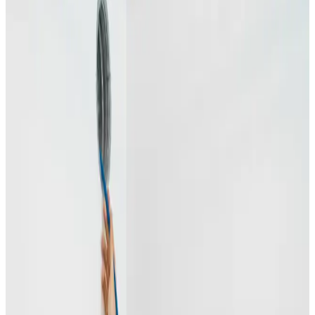
Fugt i bolig i
Løgstør
Klam luft, dug på vinduerne og skimmel på væggene i
Løgstør? Det er klassiske tegn på, at boligen ikke får
skiftet luften ud. Vi løser det ved roden med effektiv
ventilation.