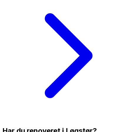
Har du renoveret i
Løgstør
?