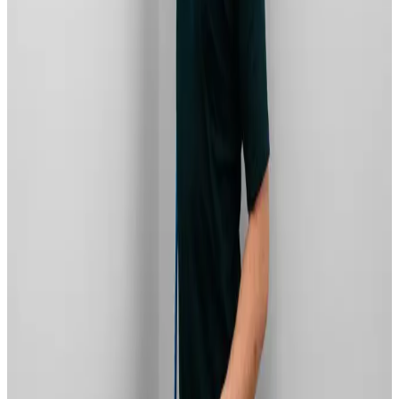
Landsdækkende service
Bestil uforpligtende rådgivning
Ring
70 60 30 04