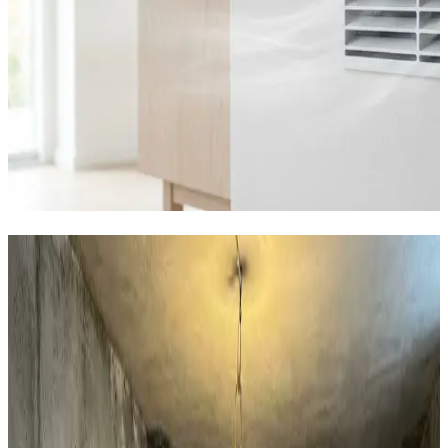
Få bugt med fugtproblemerne i
Hornslet
Boligventilation
AirPro V2 decentral ventilation til private huse i Hornslet.
97% varmegenvinding, 12 dB og WiFi-styring. Den
effektive løsning mod fugt i huset.
Læs mere