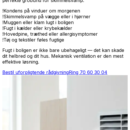
perfekte grobund for skimmelsvamp.
!
Kondens på vinduer om morgenen
!
Skimmelsvamp på vægge eller i hjørner
!
Muggen eller klam lugt i boligen
!
Fugt i kælder eller krybekælder
!
Hovedpine, træthed eller allergisymptomer
!
Tøj og tekstiler føles fugtige
Fugt i boligen er ikke bare ubehageligt — det kan skade
dit helbred og dit hus. Mekanisk ventilation er den mest
effektive løsning.
Bestil uforpligtende rådgivning
Ring
70 60 30 04