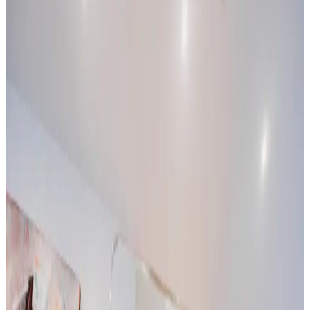
Fugt i bolig i
Hornslet
Fugt og skimmelsvamp i Hornslet skyldes næsten altid
for dårlig ventilation. Vi diagnosticerer problemet og
installerer en løsning med varmegenvinding, der holder
luftfugtigheden nede hele året.