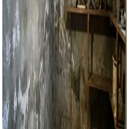
Lejlighedsventilation
Decentral ventilation til lejligheder og etageejendomme i
Hornslet. Perfekt til boligforeninger og enkeltlejligheder
med fugtproblemer.
Læs mere