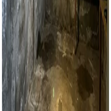
Kælderventilation
Kælderfugt, opstigende fugt og kondens i Hornslet? Vi
installerer ventilation der adresserer fugtproblemet i din
kælder.
Læs mere