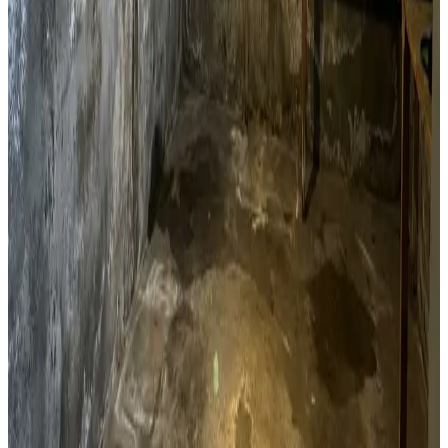
Kælderventilation
Kælderfugt, opstigende fugt og kondens i
Frederikshavn? Vi installerer ventilation der adresserer
fugtproblemet i din kælder.
Læs mere