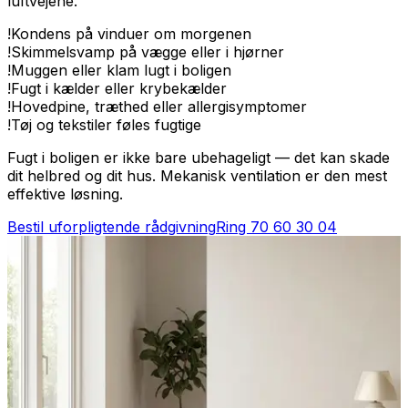
luftvejene.
!
Kondens på vinduer om morgenen
!
Skimmelsvamp på vægge eller i hjørner
!
Muggen eller klam lugt i boligen
!
Fugt i kælder eller krybekælder
!
Hovedpine, træthed eller allergisymptomer
!
Tøj og tekstiler føles fugtige
Fugt i boligen er ikke bare ubehageligt — det kan skade
dit helbred og dit hus. Mekanisk ventilation er den mest
effektive løsning.
Bestil uforpligtende rådgivning
Ring
70 60 30 04