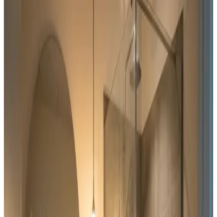
Fugt i bolig i
Frederikshavn
Fugt i boligen i Frederikshavn er ikke noget, du skal leve
med. Vi spore kilden til kondens og skimmelsvamp og
monterer en ventilationsløsning, der holder
luftfugtigheden under kontrol året rundt.