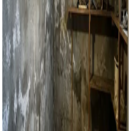
Lejlighedsventilation
Decentral ventilation til lejligheder og etageejendomme i
Frederikshavn. Perfekt til boligforeninger og
enkeltlejligheder med fugtproblemer.
Læs mere