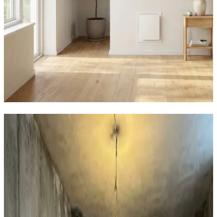
Hvad kan vi hjælpe dig med i
Frederikshavn?
Boligventilation
AirPro V2 decentral ventilation til private huse i
Frederikshavn. 97% varmegenvinding, 12 dB og WiFi-
styring. Den effektive løsning mod fugt i huset.
Læs mere