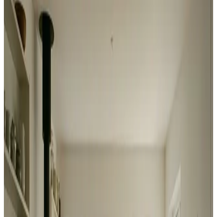
Fugt i bolig i
Faxe
Kæmper du med fugt i boligen i Faxe? Vi finder årsagen
til kondens, skimmel og klam luft — og løser det med
den rette ventilation, så indeklimaet bliver sundt igen.