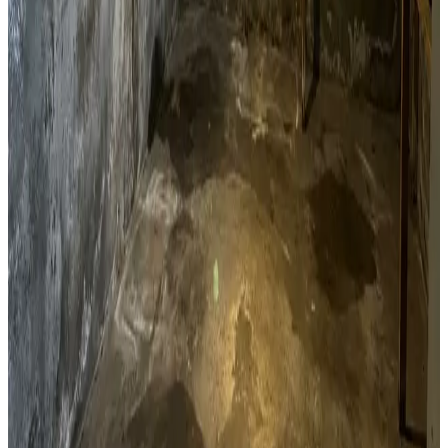
Kælderventilation
Kælderfugt, opstigende fugt og kondens i Faxe? Vi
installerer ventilation der adresserer fugtproblemet i din
kælder.
Læs mere