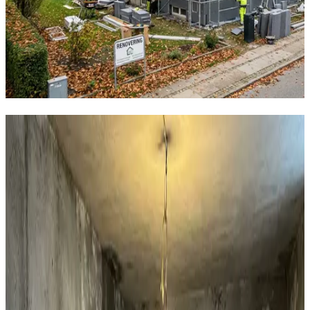
Hvad kan vi hjælpe dig med i Faxe?
Boligventilation
AirPro V2 decentral ventilation til private huse i Faxe.
97% varmegenvinding, 12 dB og WiFi-styring. Den
effektive løsning mod fugt i huset.
Læs mere