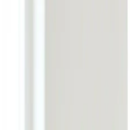
Fugt i bolig i
Egtved
Fugt i boligen i Egtved er ikke noget, du skal leve med. V
kontrol året rundt.