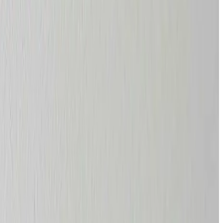
entilationsløsning, der holder luftfugtigheden under