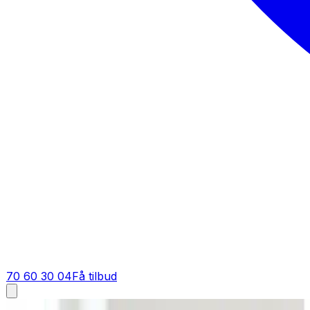
70 60 30 04
Få tilbud
Fugt i bolig i
Egtved