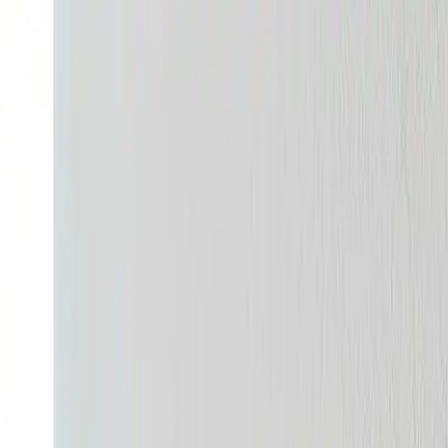
i spore kilden til kondens og skimmelsvamp og monterer en v