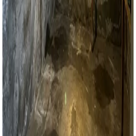
Kælderventilation
Kælderfugt, opstigende fugt og kondens i Aarhus? Vi
installerer ventilation der adresserer fugtproblemet i din
kælder.
Læs mere