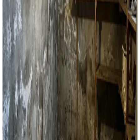
Decentral ventilation til lejligheder og etageejendomme i
Aarhus. Perfekt til boligforeninger og enkeltlejligheder
med fugtproblemer.
Læs mere