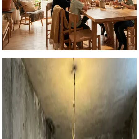
Sådan løser vi fugten i din bolig i
Aarhus
Boligventilation
AirPro V2 decentral ventilation til private huse i Aarhus.
97% varmegenvinding, 12 dB og WiFi-styring. Den
effektive løsning mod fugt i huset.
Læs mere