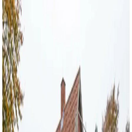
Fugt i bolig i
Aarhus
I Aarhus ser vi det igen og igen: tætte, velisolerede
boliger, der mangler at få skiftet luften ud. Resultatet er
fugt, kondens og skimmel. Heldigvis er løsningen ligetil
med den rette ventilation.