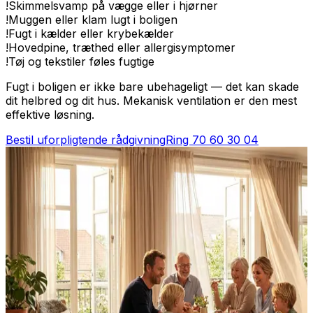
!
Skimmelsvamp på vægge eller i hjørner
!
Muggen eller klam lugt i boligen
!
Fugt i kælder eller krybekælder
!
Hovedpine, træthed eller allergisymptomer
!
Tøj og tekstiler føles fugtige
Fugt i boligen er ikke bare ubehageligt — det kan skade
dit helbred og dit hus. Mekanisk ventilation er den mest
effektive løsning.
Bestil uforpligtende rådgivning
Ring
70 60 30 04